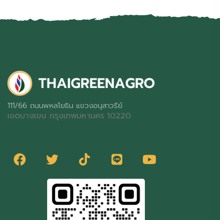
111/66 ถนนพหลโยธิน แขวงอนุสาวรีย์
เขตบางเขน กรุงเทพมหานคร 10220