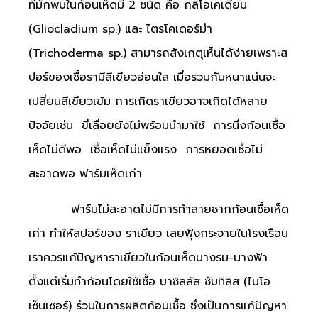
ที่มักพบในก้อนเห็ดมี 2 ชนิด คือ กลิโอเคเดียม
(Gliocladium sp.) และ ไตรโคเดอร์ม่า
(Trichoderma sp.) สามารถสังเกตุเห็นได้ง่ายเพราะส
ปอร์ของเชื้อรามีสีเขียวอ่อนใส เมื่อรวมกันหนาแน่นจะ
เปลี่ยนสีเขียวเข้ม การเกิดราเขียวอาจเกิดได้หลาย
ปัจจัยเช่น ขี่เลื่อยยังไม่พร้อมนำมาใช้ การนึ่งก้อนเชื้อ
เห็ดไม่ดีพอ เชื้อเห็ดไม่แข็งแรง การหยอดเชื้อไม่
สะอาดพอ ฟาร์มเห็ดเก่า
ฟาร์มไม่สะอาดไม่มีการทำลายซากก้อนเชื้อเห็ด
เก่า ทำให้สปอร์ของ ราเขียว เลยฟุ้งกระจายในโรงเรือน
เราควรแก้ปัญหาราเขียวในก้อนเห็ดนางรม-นางฟ้า
ตั้งแต่เริ่มทำก้อนโดยใช้เชื้อ บาซิลลัส ซับทิลิส (ไบโอ
เซ็นเซอร์) ร่วมในการผลิตก้อนเชื้อ ซึ่งเป็นการแก้ปัญหา