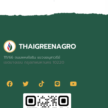
111/66 ถนนพหลโยธิน แขวงอนุสาวรีย์
เขตบางเขน กรุงเทพมหานคร 10220