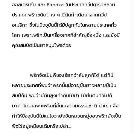
ออสเตรเลีย และ Paprika ในประเทศทวีปยุโรปหลาย
ประเทศ พริกชนิดต่าง ๆ มีต้นกำเนิดมาจากทวีป
อเมริกา ซึ่งในปัจจุบันนี้ได้มีปลูกกันในหลายประเทศทั่ว
โลก เพราะพริกเป็นเครื่องเทศที่สำคัญชื่อหนึ่ง และยังมี
คุณสมบัติเป็นยาสมุนไพรด้วย
พริกจัดเป็นพืชจะเรียกว่าล้มลุกก็ได้ แต่ก็มี
หลายประเทศที่พบว่าพริกนั้นมีอายุยืนยาวหลายปีเป็น
สิบปีก็มี พบว่ามีต้นสูงเท่ากับไม้ป่า ไม้ยืนต้นทั่วไปก็
มาก…โดยเฉพาะพริกที่ขึ้นเองตามธรรมชาติ ป่าเขา จึง
ทำให้ปัจจุบันนี้ไม่แน่ใจว่ายังจัดหมวดหมู่ของพริกยังเป็น
พืชไร่อยู่เหมือนเดิมหรือเปล่า…