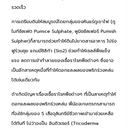
รวดเร็ว
การเตรียมดินให้สมบูรณ์โดยกลุ่มของหินแร่ภูเขาไฟ (ภู
ไมท์ซัลเฟต Pumice Sulphate, พูมิชซัลเฟอร์ Pumish
Sulpher)ก็สามารถช่วยทำให้ดินไม่ขาดสารอาหาร โปร่ง
ฟูร่วนซุย แถมมีซิลิก้า (Sio2) ช่วยทำให้เซลล์พืชแข็ง
แรง ลดการเข้าทำลายของเชื้อราโรคพืชต่างๆ ซึ่งอาจ
เป็นอีกสาเหตุหนึ่งที่ทำให้ดอกและผลของพริกร่วงหล่น
ได้เช่นเดียวกัน
ถ้าเกิดปัญหาเรื่องเชื้อราโรคพืชต่างๆ ที่เป็นสาเหตุทำให้
ดอกและผลของพริกร่วงหล่น พี่น้องเกษตรกรสามารถ
ที่จะใช้กลุ่มของ 5 เสือจุลินทรีย์ชีวภาพเข้ามาช่วยเหลือ
ได้ทันที ไม่ว่าจะเป็น อินดิวเซอร์ (Tricoderma