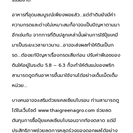
ธรรมชาติ
อาหารที่อุดมสมบูรณ์เพียงพอแล้ว….แต่ถ้าดินยังมีค่า
ความกรดและด่างไม่เหมาะสมก็อาจจะเป็นปัญหาตามมา
อีกเช่นกัน จากการที่ดินปลูกเหล่านั้นผ่านการใช้ปุ๋ยเคมี
มาเป็นระยะเวลายาวนาน….อาจจะส่งผลทำให้ดินเป็นก
รด….ต้องแก้ปัญหาเรื่องกรดเสียก่อน ปรับค่าพีเอชของ
ดินให้อยู่ในระดับ 5.8 – 6.3 ก็จะทำให้ต้นแม่ของพริก
สามารถดูดกินอาหารขึ้นมาใช้งานได้อย่างเต็มเม็ดเต็ม
หน่วย….
บางคนอาจจะเสริมด้วยแคลเซียมโบรอน ท่านสามารถดู
ได้ในเว็บไซด์ www.thaigreenagro.com ช่วยลด
ต้นทุนการซื้อปุ๋ยแคลเซียมโบรอนจากท้องตลาด แต่มี
ประสิทธิภาพช่วยลดการหลุดร่วงของดอกผลได้อย่าง