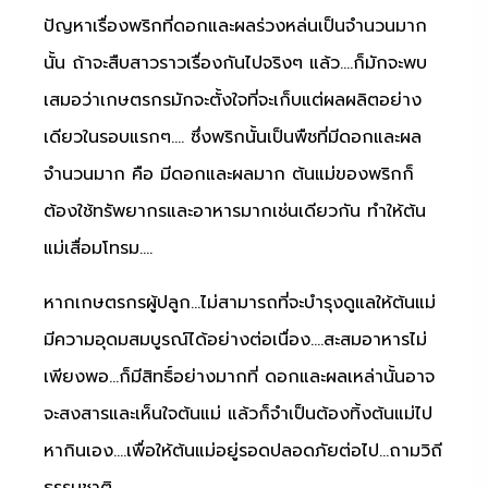
ปัญหาเรื่องพริกที่ดอกและผลร่วงหล่นเป็นจำนวนมาก
นั้น ถ้าจะสืบสาวราวเรื่องกันไปจริงๆ แล้ว….ก็มักจะพบ
เสมอว่าเกษตรกรมักจะตั้งใจที่จะเก็บแต่ผลผลิตอย่าง
เดียวในรอบแรกๆ…. ซึ่งพริกนั้นเป็นพืชที่มีดอกและผล
จำนวนมาก คือ มีดอกและผลมาก ต้นแม่ของพริกก็
ต้องใช้ทรัพยากรและอาหารมากเช่นเดียวกัน ทำให้ต้น
แม่เสื่อมโทรม….
หากเกษตรกรผู้ปลูก…ไม่สามารถที่จะบำรุงดูแลให้ต้นแม่
มีความอุดมสมบูรณ์ได้อย่างต่อเนื่อง….สะสมอาหารไม่
เพียงพอ…ก็มีสิทธิ์อย่างมากที่ ดอกและผลเหล่านั้นอาจ
จะสงสารและเห็นใจต้นแม่ แล้วก็จำเป็นต้องทิ้งต้นแม่ไป
หากินเอง….เพื่อให้ต้นแม่อยู่รอดปลอดภัยต่อไป…ถามวิถี