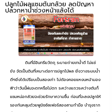
ปลูกไม้ผลแซมต้นกล้วย ลดปัญหา
ปลวกหาน้ำช่วงหน้าแล้งได้
ดินที่มีอินทรียวัตถุ
ระบายถ่ายเทน้ำดี
ไม่แช่
ขัง
จัดเป็นดินที่เหมาะต่อการปลูกไม้ผล
ยิ่งวางระบบน้ำ
ดีๆยิ่งได้เปรียบเป็นสองเท่า
ไม่ต้องคอยแหงนหน้ามอง
ฟ้าว่าวันนี้ฝนจะตกหรือไม่ตก
ระหว่างแถวระหว่างต้นก็
แซมหน่อกล้วยจะช่วยรักษาความชื้น
ก่อนที่จะลงปลูกให้
รองก้นหลุมด้วยพูมิชซัลเฟอร์สองสามกำมือ
บำรุงราก