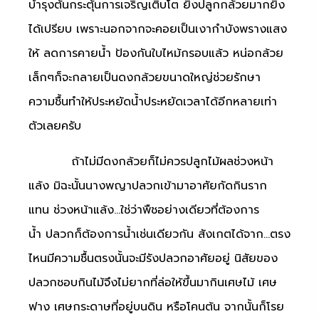
บำรุงต้นกระตุ้นการเจริญเติบโต
ยิ่งปลูกกล้วยมากยิ่ง
ได้เปรียบ
เพราะนอกจากจะคอยเป็นเงากำบังพรางแสง
ให้
ลดการคายน้ำ
ป้องกันใบไหม้กรอบแล้ว
หน่อกล้วย
เล็กๆก็จะกลายเป็นดงกล้วยขนาดใหญ่ช่วยรักษา
ความชื้นทำให้ประหยัดน้ำประหยัดเวลาได้อีกหลายเท่า
ตัวเลยครับ
ถ้าไม่มีดงกล้วยก็ไม่ควรปลูกไม้ผลช่วงหน้า
แล้ง
มิฉะนั้นนางพญาปลวกเข้ามาอาศัยกัดกินราก
แทน
ช่วงหน้าแล้ง
…
ใช่ว่าพืชอย่างเดียวที่ต้องการ
น้ำ
ปลวกก็ต้องการน้ำเช่นเดียวกัน
สังเกตได้จาก
…
ตรง
ไหนมีความชื้นตรงนั้นจะมีรังปลวกอาศัยอยู่
นิสัยของ
ปลวกชอบกินไม้จึงไม่ยากที่ล่อให้ขึ้นมากินเศษไม้
เศษ
ฟาง
เศษกระดาษที่อยู่บนดิน
หรือโคนต้น
จากนั้นก็โรย