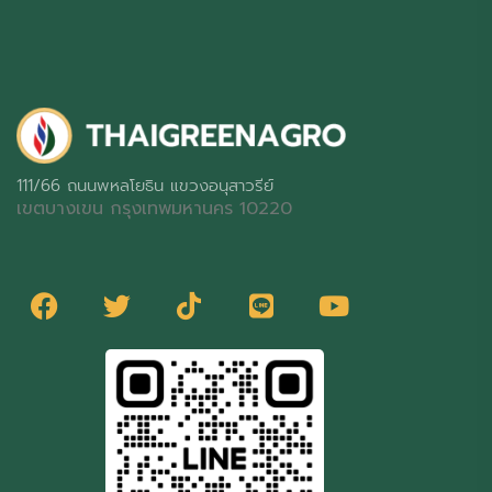
111/66 ถนนพหลโยธิน แขวงอนุสาวรีย์
เขตบางเขน กรุงเทพมหานคร 10220