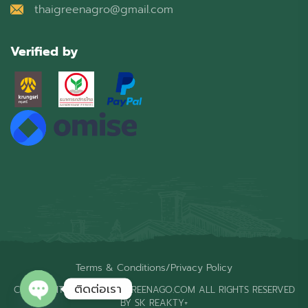
thaigreenagro@gmail.com
Verified by
Terms & Conditions
/
Privacy Policy
ติดต่อเรา
COPYRIGHT © 2026 THAIGREENAGO.COM ALL RIGHTS RESERVED
BY SK REAKTY+